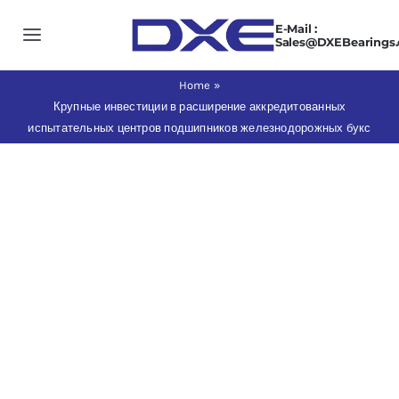
Skip
E-Mail :
to
Toggle
Sales@DXEBearings
content
Navigation
Home
Home
»
Крупные инвестиции в расширение аккредитованных
испытательных центров подшипников железнодорожных букс
About us
View
Products
Larger
Image
Application
News
Contact