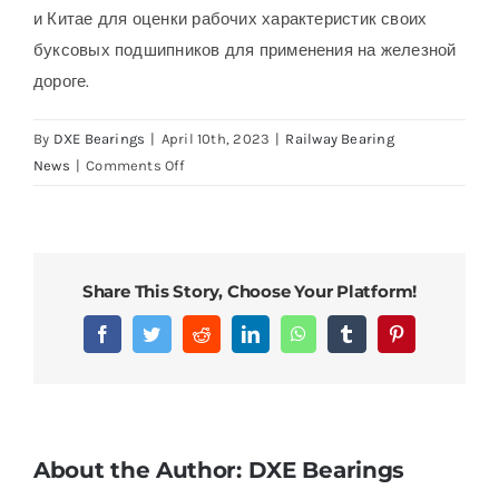
и Китае для оценки рабочих характеристик своих
буксовых подшипников для применения на железной
дороге.
By
DXE Bearings
|
April 10th, 2023
|
Railway Bearing
on
News
|
Comments Off
Крупные
инвестиции
в
расширение
Share This Story, Choose Your Platform!
аккредитованных
испытательных
Facebook
Twitter
Reddit
LinkedIn
WhatsApp
Tumblr
Pinterest
центров
подшипников
железнодорожных
букс
About the Author:
DXE Bearings